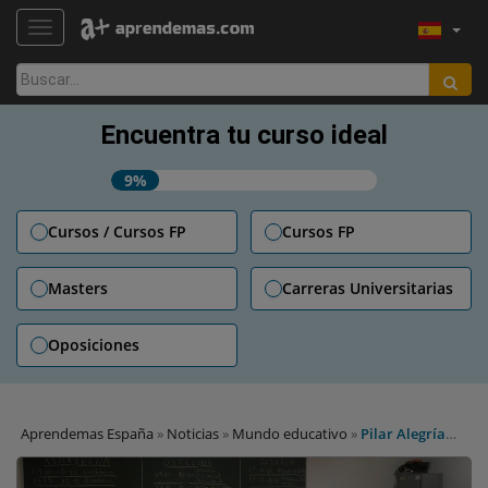
TOGGLE NAVIGATION
Buscar:
Encuentra tu curso ideal
9%
Cursos / Cursos FP
Cursos FP
Masters
Carreras Universitarias
Oposiciones
Aprendemas España
»
Noticias
»
Mundo educativo
»
Pilar Alegría
sobre la EBAU: «Los estudiantes que realicen este curso las
Pruebas de Acceso a la Universidad no tendrán cambios»