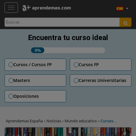
TOGGLE NAVIGATION
Buscar:
Encuentra tu curso ideal
9%
Cursos / Cursos FP
Cursos FP
Masters
Carreras Universitarias
Oposiciones
Aprendemas España
»
Noticias
»
Mundo educativo
»
Cursos
tutorizados en línea para profesores con ganas de aprender