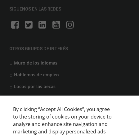
SÍGUENOS EN LAS REDES
OTROS GRUPOS DE INTERÉS
Muro de los idiomas
Hablemos de empleo
Locos por las becas
By clicking “Accept All Cookies”, you agree
CENTROS DE FORMACIÓN
to the storing of cookies on your device to
analyze and enhance site navigation and
Anunciar cursos
marketing and display personalized ads