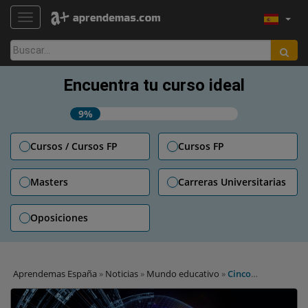
TOGGLE NAVIGATION
Buscar:
Encuentra tu curso ideal
9%
Cursos / Cursos FP
Cursos FP
Masters
Carreras Universitarias
Oposiciones
Aprendemas España
»
Noticias
»
Mundo educativo
»
Cinco
sorprendentes pistas para saber si eres inteligente