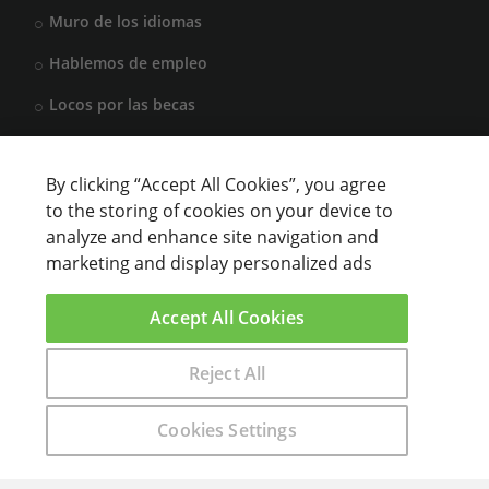
Muro de los idiomas
Hablemos de empleo
Locos por las becas
By clicking “Accept All Cookies”, you agree
CENTROS DE FORMACIÓN
to the storing of cookies on your device to
analyze and enhance site navigation and
Anunciar cursos
marketing and display personalized ads
USUARIOS
Accept All Cookies
Aviso legal
Reject All
Encuentra aquí el curso que buscas
Cookies Settings
sparkling © 2000 - 2021 Aprendemas.com -
Aviso Legal