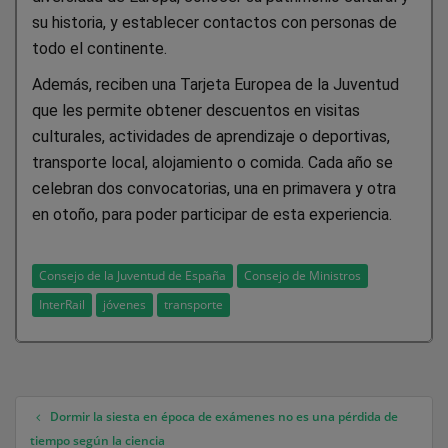
su historia, y establecer contactos con personas de
todo el continente.
Además, reciben una Tarjeta Europea de la Juventud
que les permite obtener descuentos en visitas
culturales, actividades de aprendizaje o deportivas,
transporte local, alojamiento o comida. Cada año se
celebran dos convocatorias, una en primavera y otra
en otoño, para poder participar de esta experiencia.
Consejo de la Juventud de España
Consejo de Ministros
InterRail
jóvenes
transporte
Dormir la siesta en época de exámenes no es una pérdida de
Navegación de entradas
tiempo según la ciencia