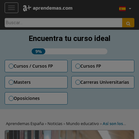
TOGGLE NAVIGATION
Buscar:
Encuentra tu curso ideal
9%
Cursos / Cursos FP
Cursos FP
Masters
Carreras Universitarias
Oposiciones
Aprendemas España
»
Noticias
»
Mundo educativo
»
Así son los
descuentos de transporte y Pase Interrail para jóvenes este
verano