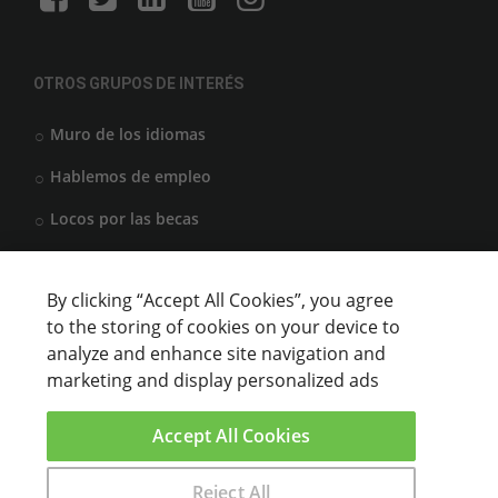
OTROS GRUPOS DE INTERÉS
Muro de los idiomas
Hablemos de empleo
Locos por las becas
By clicking “Accept All Cookies”, you agree
CENTROS DE FORMACIÓN
to the storing of cookies on your device to
analyze and enhance site navigation and
Anunciar cursos
marketing and display personalized ads
USUARIOS
Accept All Cookies
Aviso legal
Reject All