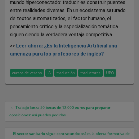
mundo hiperconectado: traducir es construir puentes
entre realidades diversas. En un ecosistema saturado
de textos automatizados, el factor humano, el
pensamiento crítico y la especialización temática
siguen siendo la verdadera ventaja competitiva.
>>
Leer ahora: ¿Es la Inteligencia Artificial una
amenaza para los profesores de inglés?
cursos de verano
IA
traducción
traductores
UPO
Trabajo lanza 50 becas de 12.000 euros para preparar
Navegación de entradas
oposiciones: así puedes pedirlas
El sector sanitario sigue contratando: así es la oferta formativa de