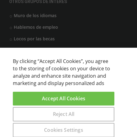
OTROS GRUPOS DE INTERÉS
Muro de los idiomas
Hablemos de empleo
Locos por las becas
By clicking “Accept All Cookies”, you agree
CENTROS DE FORMACIÓN
to the storing of cookies on your device to
analyze and enhance site navigation and
Anunciar cursos
marketing and display personalized ads
USUARIOS
Accept All Cookies
Aviso legal
Reject All
Encuentra aquí el curso que buscas
Cookies Settings