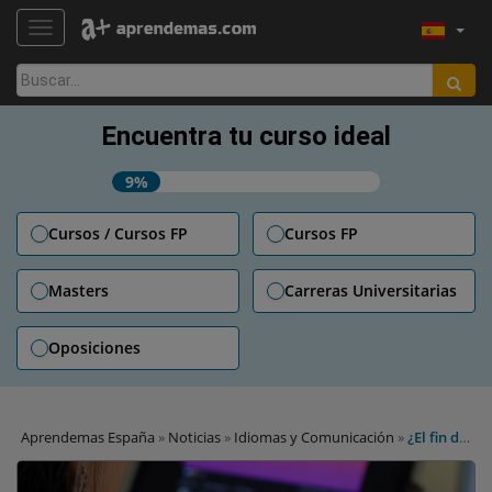
TOGGLE NAVIGATION
Buscar:
Encuentra tu curso ideal
9%
Cursos / Cursos FP
Cursos FP
Masters
Carreras Universitarias
Oposiciones
Aprendemas España
»
Noticias
»
Idiomas y Comunicación
»
¿El fin de
los traductores humanos por la IA? Revelan el error que cometen
las máquinas