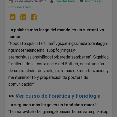
22 de mayo de 2017
Eva del Amo
Idiomas y
Comunicación
La palabra más larga del mundo es un sustantivo
sueco:
“Nodöstersjökustartilleriflygspaningssimulatoranläggni
ngsmaterielunderhallsuppföljningssy-
stemdiskussionsinläggsförberedelsearbeten”. Significa
“artillería de la costa norte del Báltico, construcción
de un simulador de vuelo, sistemas de monitorización y
mantenimiento y preparación de posters de
comunicación”.
>>
Ver curso de Fonética y Fonología
La segunda más larga es un topónimo maorí:
“taumatawhakatangihangakoauauotamateaturipukakap