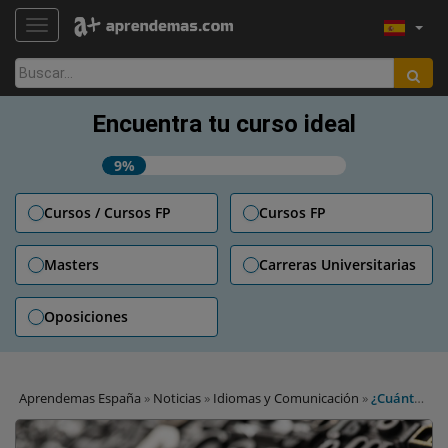
TOGGLE NAVIGATION
Buscar:
Encuentra tu curso ideal
9%
Cursos / Cursos FP
Cursos FP
Masters
Carreras Universitarias
Oposiciones
Aprendemas España
»
Noticias
»
Idiomas y Comunicación
»
¿Cuántas
letras tienen las cinco palabras más largas del mundo?