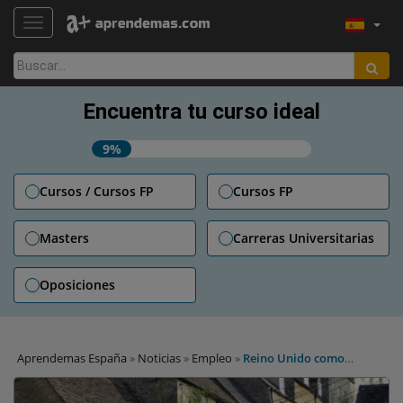
TOGGLE NAVIGATION
Buscar:
Encuentra tu curso ideal
9%
Cursos / Cursos FP
Cursos FP
Masters
Carreras Universitarias
Oposiciones
Aprendemas España
»
Noticias
»
Empleo
»
Reino Unido como
destino para profesores de Primaria y Secundaria