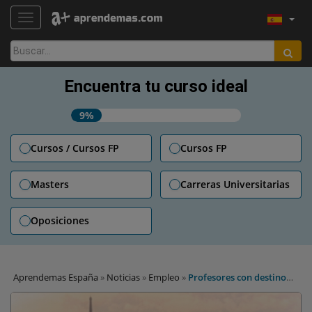
TOGGLE NAVIGATION
Buscar:
Encuentra tu curso ideal
9%
Cursos / Cursos FP
Cursos FP
Masters
Carreras Universitarias
Oposiciones
Aprendemas España
»
Noticias
»
Empleo
»
Profesores con destino
Francia: oportunidades para ejercer