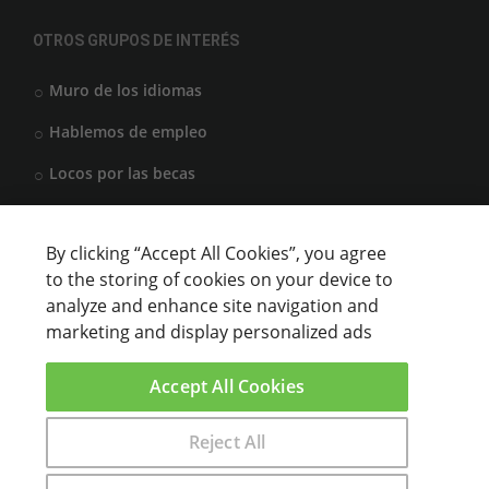
OTROS GRUPOS DE INTERÉS
Muro de los idiomas
Hablemos de empleo
Locos por las becas
By clicking “Accept All Cookies”, you agree
CENTROS DE FORMACIÓN
to the storing of cookies on your device to
analyze and enhance site navigation and
Anunciar cursos
marketing and display personalized ads
USUARIOS
Accept All Cookies
Aviso legal
Reject All