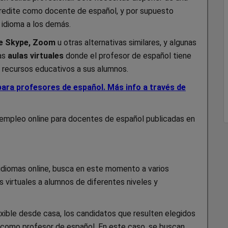
acredite como docente de español, y por supuesto
 idioma a los demás.
de Skype, Zoom
u otras alternativas similares, y algunas
ias
aulas virtuales
donde el profesor de español tiene
r recursos educativos a sus alumnos.
a profesores de español. Más info a través de
 empleo online para docentes de español publicadas en
idiomas online, busca en este momento a varios
 virtuales a alumnos de diferentes niveles y
ible desde casa, los candidatos que resulten elegidos
a como profesor de español. En este caso, se buscan