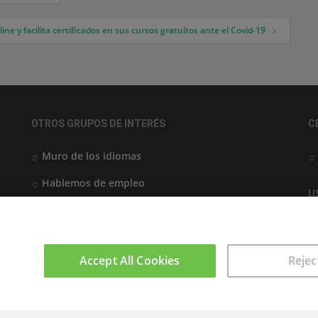
ne y facilita certificados en sus cursos gratuitos ante el Covid-19
OTROS GRUPOS DE INTERÉS
C
Muro de los idiomas
Hablemos de empleo
U
Locos por las becas
Accept All Cookies
Rejec
sparkling © 2000 - 2021 Aprendemas.com -
Aviso Legal