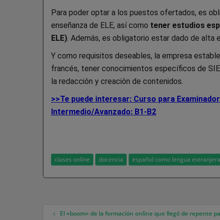
Para poder optar a los puestos ofertados, es obli
enseñanza de ELE, así como
tener estudios espe
ELE)
. Además, es obligatorio estar dado de alta
Y como requisitos deseables, la empresa establec
francés, tener conocimientos específicos de SIE
la redacción y creación de contenidos.
>>Te puede interesar: Curso para Examinadore
Intermedio/Avanzado: B1-B2
clases online
docencia
español como lengua extranjer
El «boom» de la formación online que llegó de repente p