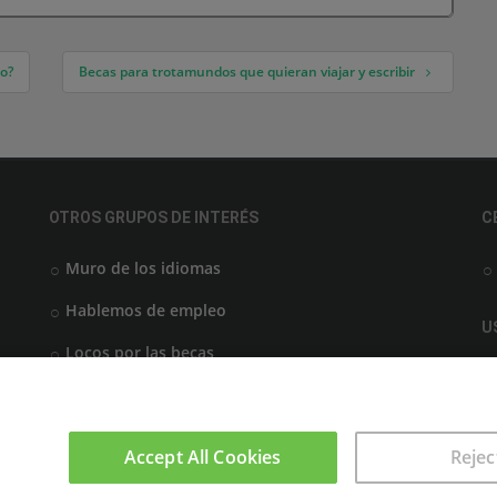
to?
Becas para trotamundos que quieran viajar y escribir
OTROS GRUPOS DE INTERÉS
C
Muro de los idiomas
Hablemos de empleo
U
Locos por las becas
Accept All Cookies
Rejec