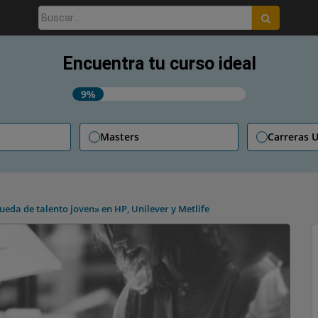
Buscar:
Encuentra tu curso ideal
9%
Masters
Carreras U
eda de talento joven» en HP, Unilever y Metlife