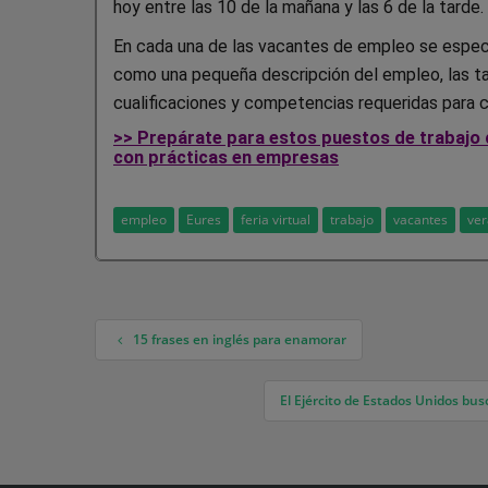
hoy entre las 10 de la mañana y las 6 de la tarde.
En cada una de las vacantes de empleo se especi
como una pequeña descripción del empleo, las tarea
cualificaciones y competencias requeridas para 
>> Prepárate para estos puestos de trabajo c
con prácticas en empresas
empleo
Eures
feria virtual
trabajo
vacantes
ve
15 frases en inglés para enamorar
Navegación de entradas
El Ejército de Estados Unidos bu