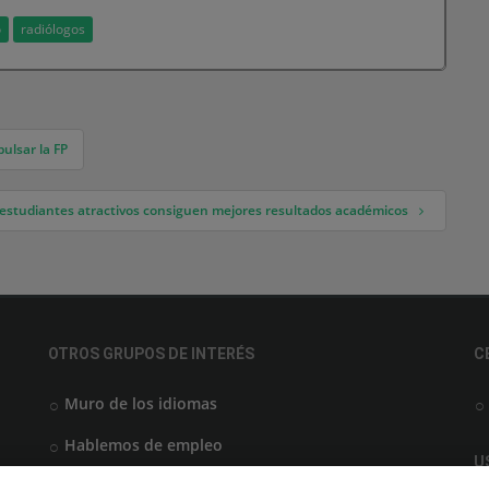
o
radiólogos
ulsar la FP
 estudiantes atractivos consiguen mejores resultados académicos
OTROS GRUPOS DE INTERÉS
C
Muro de los idiomas
Hablemos de empleo
U
Locos por las becas