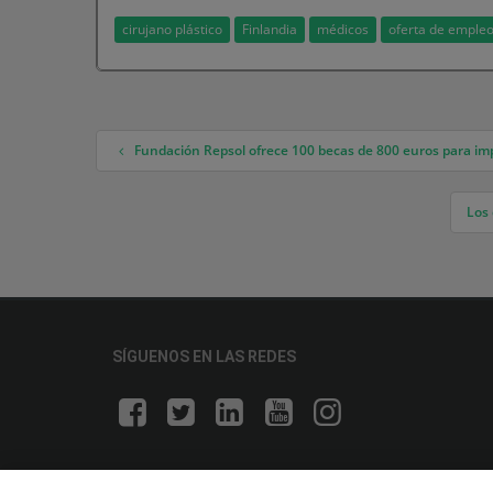
cirujano plástico
Finlandia
médicos
oferta de emple
Fundación Repsol ofrece 100 becas de 800 euros para imp
Navegación de entradas
Los
SÍGUENOS EN LAS REDES