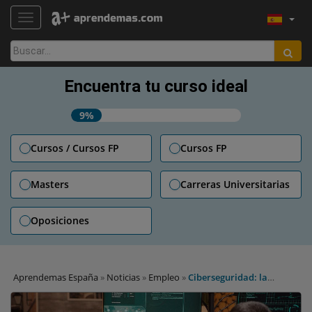
TOGGLE NAVIGATION
Buscar:
Encuentra tu curso ideal
9%
Cursos / Cursos FP
Cursos FP
Masters
Carreras Universitarias
Oposiciones
Aprendemas España
»
Noticias
»
Empleo
»
Ciberseguridad: la
profesión donde no existen desempleados