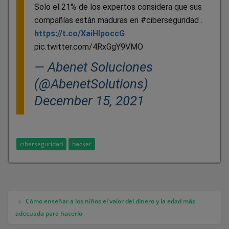
Solo el 21% de los expertos considera que sus
compañías están maduras en #ciberseguridad .
https://t.co/XaiHlpoccG
pic.twitter.com/4RxGgY9VMO
— Abenet Soluciones
(@AbenetSolutions)
December 15, 2021
ciberseguridad
hacker
Cómo enseñar a los niños el valor del dinero y la edad más
Navegación de entradas
adecuada para hacerlo