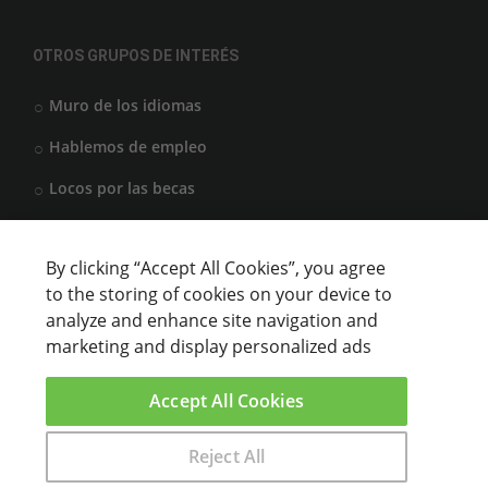
OTROS GRUPOS DE INTERÉS
Muro de los idiomas
Hablemos de empleo
Locos por las becas
By clicking “Accept All Cookies”, you agree
CENTROS DE FORMACIÓN
to the storing of cookies on your device to
analyze and enhance site navigation and
Anunciar cursos
marketing and display personalized ads
USUARIOS
Accept All Cookies
Aviso legal
Reject All