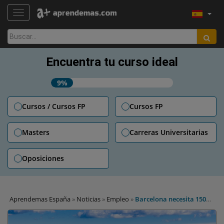
TOGGLE NAVIGATION
Buscar:
Encuentra tu curso ideal
9%
Cursos / Cursos FP
Cursos FP
Masters
Carreras Universitarias
Oposiciones
Aprendemas España
»
Noticias
»
Empleo
»
Barcelona necesita 150
cocineros, camareros y camareros de piso para hoteles de lujo