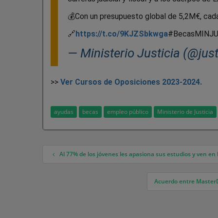
💰Con un presupuesto global de 5,2M€, cad
🔗
https://t.co/9KJZSbkwga
#BecasMINJUS
— Ministerio Justicia (@jus
>>
Ver Cursos de Oposiciones 2023-2024.
ayudas
becas
empleo público
Ministerio de Justicia
Al 77% de los jóvenes les apasiona sus estudios y ven en l
Navegación de entradas
Acuerdo entre MasterD 