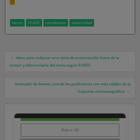
becas
ESADE
estudiantes
universidad
Ideas para redactar una carta de presentación fuera de lo
Navegación de entradas
común y diferenciarte del resto según EURES
Animador de Anime, una de las profesiones con más salidas de la
industria cinematográfica