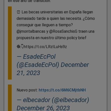
en ese año de transición.
⏰ Las becas universitarias en España llegan
demasiado tarde a quien las necesita. ¿Cómo
conseguir que lleguen a tiempo?
@jmontalbancas y @RosaSanchisG traen una
propuesta en nuestro último policy brief
🧶👇https://t.co/LRzILuHs9z
— EsadeEcPol
(@EsadeEcPol) December
21, 2023
Nuevo post:
https://t.co/6M6CMjtbNH
— elbecador (@elbecador)
December 26, 2023