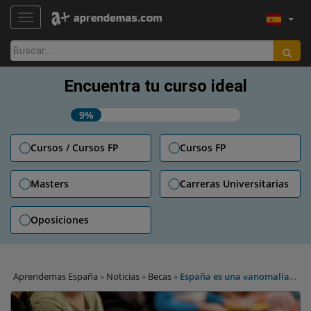
TOGGLE NAVIGATION
Buscar:
Encuentra tu curso ideal
9%
Cursos / Cursos FP
Cursos FP
Masters
Carreras Universitarias
Oposiciones
Aprendemas España
»
Noticias
»
Becas
»
España es una «anomalía
mundial» en el retraso del pago de becas universitarias:
soluciones según ESADE