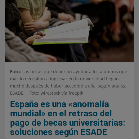
Foto:
Las becas que deberían ayudar a los alumnos que
más lo necesitan a ingresar en la universidad llegan
mucho después de haber accedido a ella, según analiza
ESADE. | Foto: wirestock vía freepik
España es una «anomalía
mundial» en el retraso del
pago de becas universitarias:
soluciones según ESADE