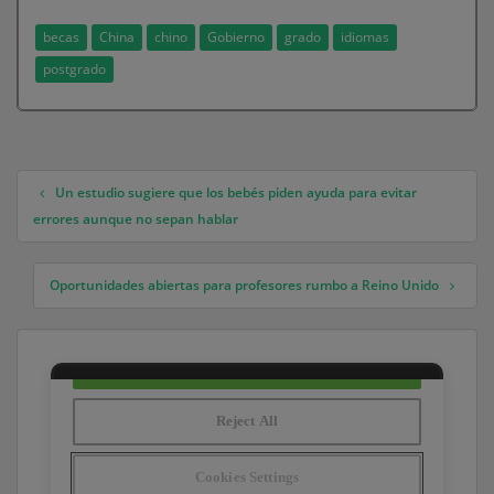
becas
China
chino
Gobierno
grado
idiomas
postgrado
Un estudio sugiere que los bebés piden ayuda para evitar
Navegación de entradas
errores aunque no sepan hablar
Oportunidades abiertas para profesores rumbo a Reino Unido