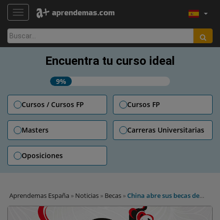
TOGGLE NAVIGATION
Buscar:
Encuentra tu curso ideal
9%
Cursos / Cursos FP
Cursos FP
Masters
Carreras Universitarias
Oposiciones
Aprendemas España
»
Noticias
»
Becas
»
China abre sus becas de
estudio para españoles