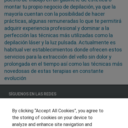
montar tu propio negocio de depilación, ya que la
mayoría cuentan con la posibilidad de hacer
prácticas, algunas remuneradas lo que te permitirá
adquirir experiencia profesional y dominar a la
perfección las técnicas más utilizadas como la
depilación láser y la luz pulsada. Actualmente es
habitual ver establecimientos donde ofrecen estos
servicios para la extracción del vello sin dolor y
prolongada en el tiempo así como las técnicas más
novedosas de estas terapias en constante
evolución
SÍGUENOS EN LAS REDES
By clicking “Accept All Cookies”, you agree to
the storing of cookies on your device to
OTROS GRUPOS DE INTERES
analyze and enhance site navigation and