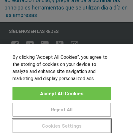
acreditación oficial, y prepárate para dominar las
principales herramientas que se utilizan día a día en
las empresas
SÍGUENOS EN LAS REDES
By clicking “Accept All Cookies”, you agree to
OTROS GRUPOS DE INTERES
the storing of cookies on your device to
Muro de los idiomas
analyze and enhance site navigation and
marketing and display personalized ads
Hablemos de empleo
Locos por las becas
Accept All Cookies
CENTROS DE FORMACIÓN
Reject All
Publicar cursos
Cookies Settings
USUARIOS