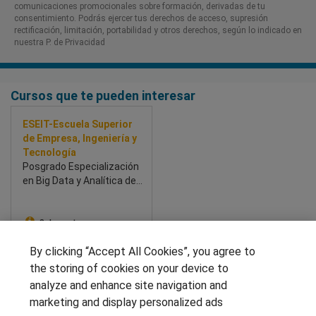
comunicaciones promocionales sobre formación, derivadas de tu
consentimiento. Podrás ejercer tus derechos de acceso, supresión
rectificación, limitación, portabilidad y otros derechos, según lo indicado en
nuestra P. de Privacidad​
Cursos que te pueden interesar
ESEIT-Escuela Superior
de Empresa, Ingeniería y
Tecnología
Posgrado Especialización
en Big Data y Analítica de
Datos
Sobre este curso
By clicking “Accept All Cookies”, you agree to
SÍGUENOS EN LAS REDES
the storing of cookies on your device to
analyze and enhance site navigation and
marketing and display personalized ads