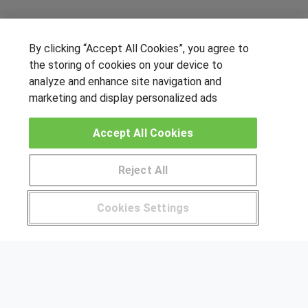
By clicking “Accept All Cookies”, you agree to
SÍGUENOS EN LAS REDES
the storing of cookies on your device to
analyze and enhance site navigation and
marketing and display personalized ads
OTROS GRUPOS DE INTERES
Accept All Cookies
Muro de los idiomas
Hablemos de empleo
Reject All
Locos por las becas
Cookies Settings
CENTROS DE FORMACIÓN
Pide más información al centro
Publicar cursos
USUARIOS
Aviso legal