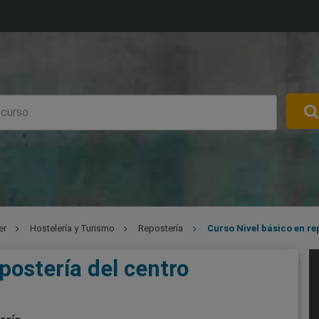
er
Hostelería y Turismo
Repostería
Curso Nivel básico en re
postería del centro