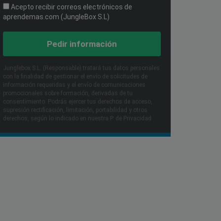
Acepto recibir correos electrónicos de
aprendemas.com (JungleBox S.L)
Pedir información
Junglebox S.L. (Responsable) tratará tus datos personales
con la finalidad de gestionar el envío de solicitudes de
información requeridas y el envío de comunicaciones
promocionales sobre formación, derivadas de tu
consentimiento. Podrás ejercer tus derechos de acceso,
supresión rectificación, limitación, portabilidad y otros
derechos, según lo indicado en nuestra P. de Privacidad​