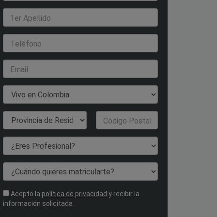
1er Apellido
Teléfono
Email
País de Residencia
Provincia de
Código Postal
Residencia
¿Eres Profesional?
¿Cuándo quieres matricularte?
Acepto la
política de privacidad
y recibir la
información solicitada