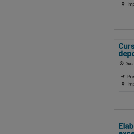
Imp
Curs
depo
Durac
Pre
Imp
Elab
exce