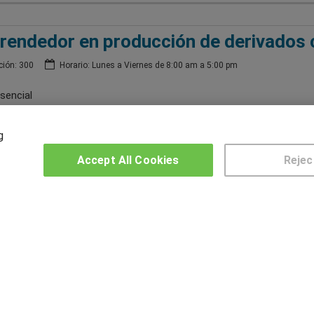
endedor en producción de derivados 
ión: 300
Horario: Lunes a Viernes de 8:00 am a 5:00 pm
sencial
artido en:
Tolima
g
Accept All Cookies
Rejec
2
3
OTROS GRUPOS DE INTERES
CE