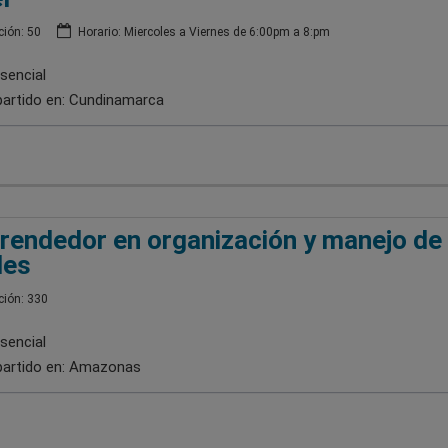
ión: 50
Horario: Miercoles a Viernes de 6:00pm a 8:pm
sencial
artido en:
Cundinamarca
endedor en organización y manejo de
les
ión: 330
sencial
artido en:
Amazonas