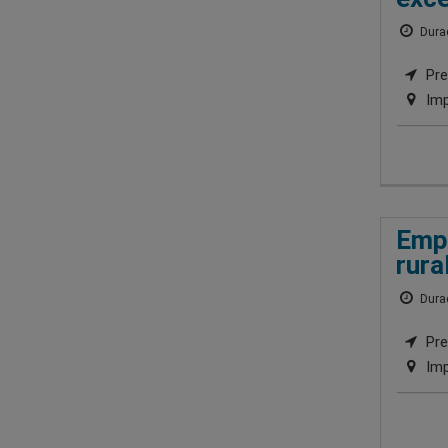
Durac
Pre
Imp
Empr
rura
Durac
Pre
Imp