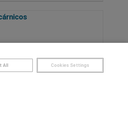
cárnicos
Más información
t All
Cookies Settings
NTROS DE FORMACIÓN