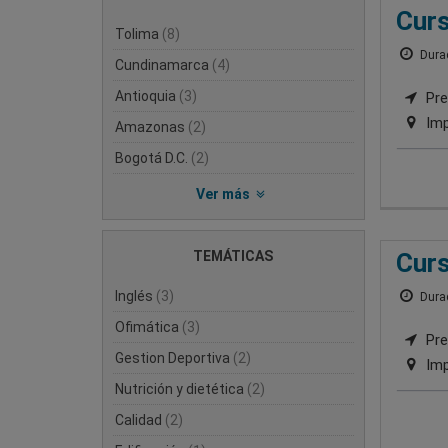
Curs
Tolima
(8)
Durac
Cundinamarca
(4)
Antioquia
(3)
Pre
Imp
Amazonas
(2)
Bogotá D.C.
(2)
Ver más
TEMÁTICAS
Curs
Inglés
(3)
Durac
Ofimática
(3)
Pre
Gestion Deportiva
(2)
Imp
Nutrición y dietética
(2)
Calidad
(2)