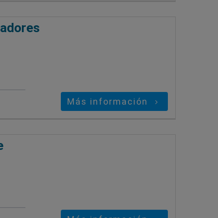
tadores
Más información
e