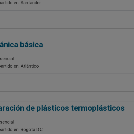
artido en:
Santander
nica básica
sencial
artido en:
Atlántico
ración de plásticos termoplásticos
sencial
artido en:
Bogotá D.C.