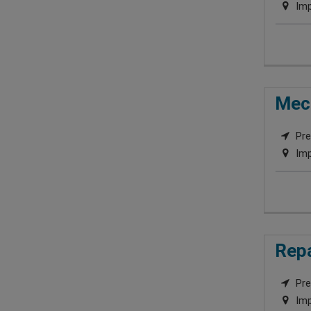
Imp
Mecá
Pre
Imp
Repa
Pre
Imp