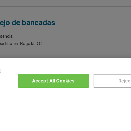
ejo de bancadas
sencial
artido en:
Bogotá D.C.
g
Accept All Cookies
Rejec
2
3
4
OTROS GRUPOS DE INTERES
CE
Muro de los idiomas