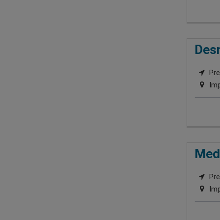
Desm
Pre
Imp
Medi
Pre
Imp