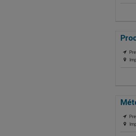
Proc
Pre
Imp
Méto
Pre
Imp