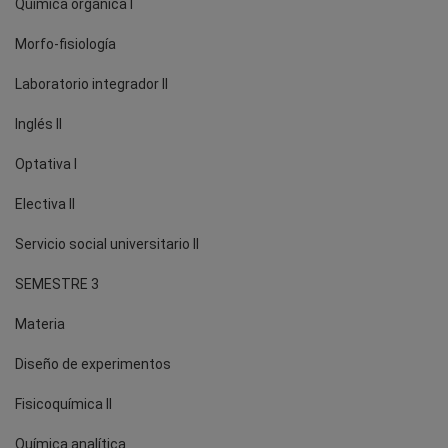
Química orgánica I
Morfo-fisiología
Laboratorio integrador II
Inglés II
Optativa I
Electiva II
Servicio social universitario II
SEMESTRE 3
Materia
Diseño de experimentos
Fisicoquímica II
Química analítica