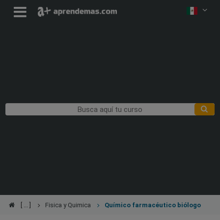
Fisica y Quimica
Químico farmacéutico biólogo