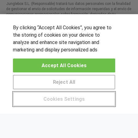
Junglebox S.L. (Responsable) tratará tus datos personales con la finalidad
de gestionar el envío de solicitudes de información requeridas y el envío de
comunicaciones promocionales sobre formación, derivadas de tu
consentimiento. Podrás ejercer tus derechos de acceso, supresión
rectificación, limitación, portabilidad y otros derechos, según lo indicado en
By clicking “Accept All Cookies”, you agree to
nuestra P. de Privacidad​
the storing of cookies on your device to
analyze and enhance site navigation and
marketing and display personalized ads
SÍGUENOS EN LAS REDES
Accept All Cookies
Reject All
OTROS GRUPOS DE INTERES
Muro de los idiomas
Cookies Settings
Pide más información al centro
Hablemos de empleo
Locos por las becas
CENTROS DE FORMACIÓN