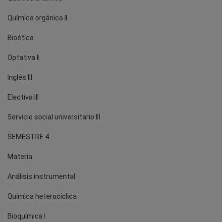
Química orgánica II
Bioética
Optativa II
Inglés III
Electiva III
Servicio social universitario III
SEMESTRE 4
Materia
Análisis instrumental
Química heterocíclica
Bioquímica I