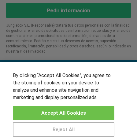
Pedir información
Junglebox S.L. (Responsable) tratará tus datos personales con la finalidad
de gestionar el envío de solicitudes de información requeridas y el envío de
comunicaciones promocionales sobre formación, derivadas de tu
consentimiento. Podrás ejercer tus derechos de acceso, supresión
rectificación, limitación, portabilidad y otros derechos, según lo indicado en
nuestra P. de Privacidad​
By clicking “Accept All Cookies”, you agree to
SÍGUENOS EN LAS REDES
the storing of cookies on your device to
analyze and enhance site navigation and
marketing and display personalized ads
OTROS GRUPOS DE INTERES
Accept All Cookies
Muro de los idiomas
Hablemos de empleo
Reject All
Locos por las becas