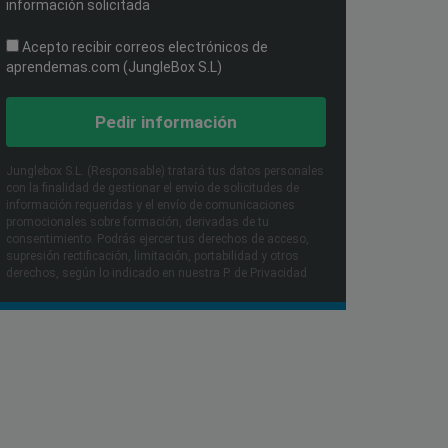
información solicitada
Acepto recibir correos electrónicos de
aprendemas.com (JungleBox S.L)
Pedir información
Junglebox S.L. (Responsable) tratará tus datos personales
con la finalidad de gestionar el envío de solicitudes de
información requeridas y el envío de comunicaciones
promocionales sobre formación, derivadas de tu
consentimiento. Podrás ejercer tus derechos de acceso,
supresión rectificación, limitación, portabilidad y otros
derechos, según lo indicado en nuestra P. de Privacidad​