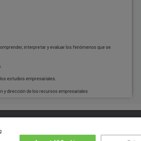
comprender, interpretar y evaluar los fenómenos que se
.
 los estudios empresariales.
ón y dirección de los recursos empresariales.
OTROS GRUPOS DE INTERES
CE
g
Muro de los idiomas