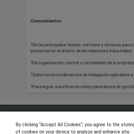
Conocimientos
?De las principales teorías, métodos y técnicas para 
presentan en el ámbito de las relaciones industriales.
?De organización, control y contabilidad de la empresa
?Sobre los procedimientos de indagación aplicables a
?Para lograr una eficiente visión panorámica de gesti
SÍGUENOS EN LAS REDES
By clicking “Accept All Cookies”, you agree to the storin
of cookies on your device to analyze and enhance site