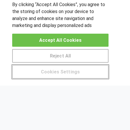
By clicking “Accept All Cookies”, you agree to
SÍGUENOS EN LAS REDES
the storing of cookies on your device to
analyze and enhance site navigation and
marketing and display personalized ads
OTROS GRUPOS DE INTERES
Accept All Cookies
Muro de los idiomas
Hablemos de empleo
Reject All
Locos por las becas
Cookies Settings
CENTROS DE FORMACIÓN
Pide más información al centro
Publicar cursos
USUARIOS
Aviso legal
© Aprendemas.com -
Aviso legal