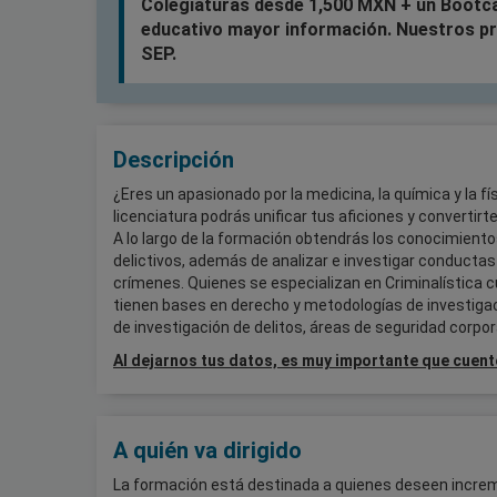
Colegiaturas desde 1,500 MXN + un Bootca
educativo mayor información. Nuestros pr
SEP.
Descripción
¿Eres un apasionado por la medicina, la química y la f
licenciatura podrás unificar tus aficiones y convertirt
A lo largo de la formación obtendrás los conocimient
delictivos, además de analizar e investigar conductas a
crímenes. Quienes se especializan en Criminalística c
tienen bases en derecho y metodologías de investigaci
de investigación de delitos, áreas de seguridad corpor
Al dejarnos tus datos, es muy importante que cuent
A quién va dirigido
La formación está destinada a quienes deseen incremen