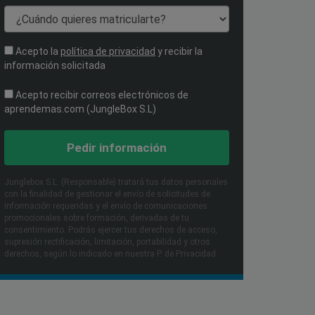
¿Cuándo quieres matricularte?
Acepto la
política de privacidad
y recibir la
información solicitada
Acepto recibir correos electrónicos de
aprendemas.com (JungleBox S.L)
Pedir información
Junglebox S.L. (Responsable) tratará tus datos personales
con la finalidad de gestionar el envío de solicitudes de
información requeridas y el envío de comunicaciones
promocionales sobre formación, derivadas de tu
consentimiento. Podrás ejercer tus derechos de acceso,
supresión rectificación, limitación, portabilidad y otros
derechos, según lo indicado en nuestra P. de Privacidad​