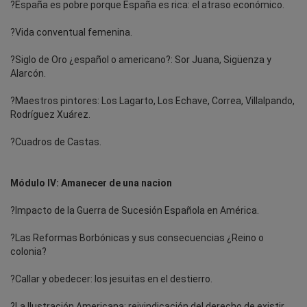
?España es pobre porque España es rica: el atraso económico.
?Vida conventual femenina.
?Siglo de Oro ¿español o americano?: Sor Juana, Sigüenza y
Alarcón.
?Maestros pintores: Los Lagarto, Los Echave, Correa, Villalpando,
Rodríguez Xuárez.
?Cuadros de Castas.
Módulo IV: Amanecer de una nacion
?Impacto de la Guerra de Sucesión Española en América.
?Las Reformas Borbónicas y sus consecuencias ¿Reino o
colonia?
?Callar y obedecer: los jesuitas en el destierro.
?La Ilustración Americana: reivindicación del derecho de existir.