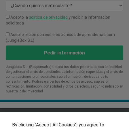
¿Cuándo quieres matricularte?
Acepto la
política de privacidad
y recibir la información
solicitada
Acepto recibir correos electrónicos de aprendemas.com
(JungleBox S.L)
Pedir información
Junglebox S.L. (Responsable) tratará tus datos personales con la finalidad
de gestionar el envío de solicitudes de información requeridas y el envío de
comunicaciones promocionales sobre formación, derivadas de tu
consentimiento. Podrás ejercer tus derechos de acceso, supresión
rectificación, limitación, portabilidad y otros derechos, según lo indicado en
nuestra P. de Privacidad​
SÍGUENOS EN LAS REDES
By clicking “Accept All Cookies”, you agree to