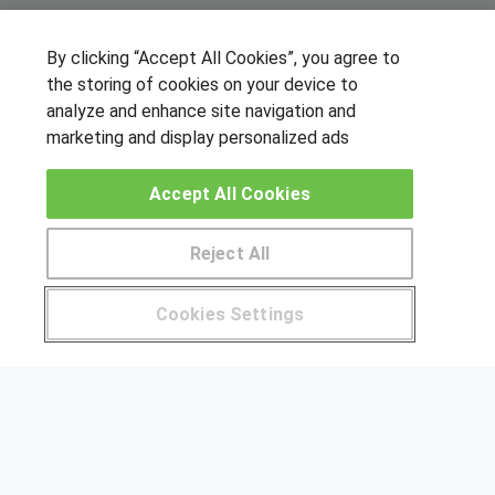
By clicking “Accept All Cookies”, you agree to
SÍGUENOS EN LAS REDES
the storing of cookies on your device to
analyze and enhance site navigation and
marketing and display personalized ads
OTROS GRUPOS DE INTERES
Accept All Cookies
Muro de los idiomas
Hablemos de empleo
Reject All
Locos por las becas
Cookies Settings
CENTROS DE FORMACIÓN
Pide más información al centro
Publicar cursos
USUARIOS
Aviso legal