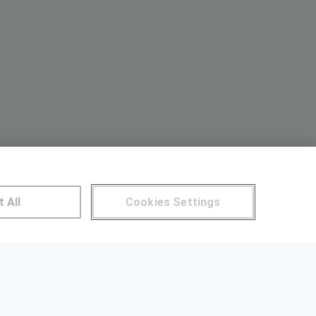
NTROS DE FORMACIÓN
t All
Cookies Settings
Publicar cursos
UARIOS
Aviso legal