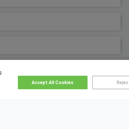
g
OTROS GRUPOS DE INTERES
CE
Accept All Cookies
Rejec
Muro de los idiomas
Hablemos de empleo
US
Locos por las becas