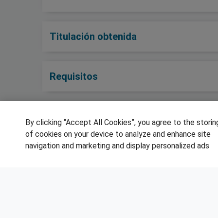
Titulación obtenida
Requisitos
By clicking “Accept All Cookies”, you agree to the storin
of cookies on your device to analyze and enhance site
SÍGUENOS EN LAS REDES
navigation and marketing and display personalized ads