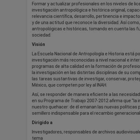
Formar y actualizar profesionales en los niveles de l
investigación antropológica e histórica original, cap
relevancia científica, desarrollo, pertinencia e impact
y de una actitud que reconoce la diversidad. Así como, 
antropológicas e históricas, tomando en cuenta las f
sociedad.
Visión
La Escuela Nacional de Antropología e Historia está p
investigación más reconocidas a nivel nacional e intern
programas de alta calidad en la formación de profesi
la investigación en las distintas disciplinas de su c
las tareas sustantivas de investigar, conservar, proteg
México, que competen por ley al INAH.
Así, se responder de manera eficiente a las necesidade
en su Programa de Trabajo 2007-2012 afirma que "la in
nuestro quehacer: de él emanan las nuevas políticas pú
semillero indispensable para el recambio generacion
Dirigido a
Investigadores, responsables de archivos audiovisuale
tema