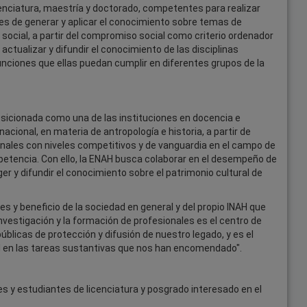
icenciatura, maestría y doctorado, competentes para realizar
aces de generar y aplicar el conocimiento sobre temas de
o social, a partir del compromiso social como criterio ordenador
actualizar y difundir el conocimiento de las disciplinas
unciones que ellas puedan cumplir en diferentes grupos de la
osicionada como una de las instituciones en docencia e
acional, en materia de antropología e historia, a partir de
onales con niveles competitivos y de vanguardia en el campo de
ompetencia. Con ello, la ENAH busca colaborar en el desempeño de
er y difundir el conocimiento sobre el patrimonio cultural de
s y beneficio de la sociedad en general y del propio INAH que
vestigación y la formación de profesionales es el centro de
blicas de protección y difusión de nuestro legado, y es el
al en las tareas sustantivas que nos han encomendado".
s y estudiantes de licenciatura y posgrado interesado en el