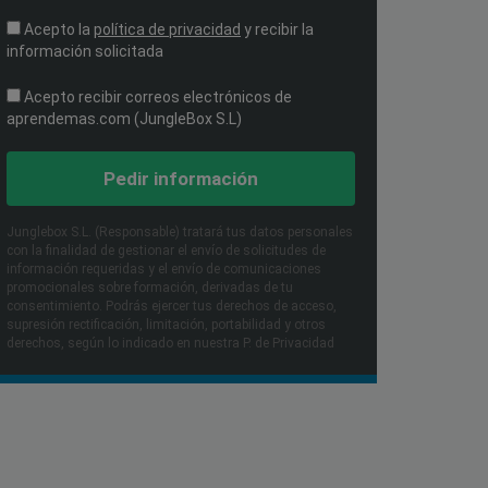
Acepto la
política de privacidad
y recibir la
información solicitada
Acepto recibir correos electrónicos de
aprendemas.com (JungleBox S.L)
Pedir información
Junglebox S.L. (Responsable) tratará tus datos personales
con la finalidad de gestionar el envío de solicitudes de
información requeridas y el envío de comunicaciones
promocionales sobre formación, derivadas de tu
consentimiento. Podrás ejercer tus derechos de acceso,
supresión rectificación, limitación, portabilidad y otros
derechos, según lo indicado en nuestra P. de Privacidad​