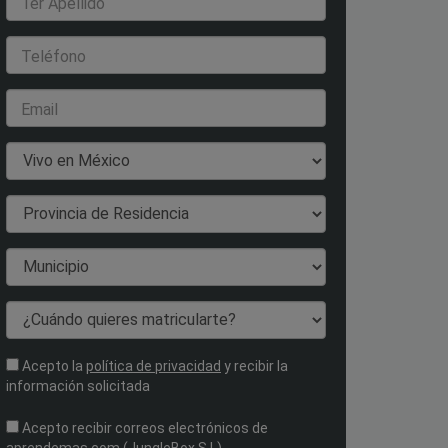
1er Apellido
Teléfono
Email
País de Residencia
Provincia de Residencia
Municipio
¿Cuándo quieres matricularte?
Acepto la
política de privacidad
y recibir la
información solicitada
Acepto recibir correos electrónicos de
aprendemas.com (JungleBox S.L)