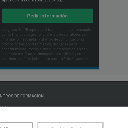
Pedir información
Junglebox S.L. (Responsable) tratará tus datos personales
con la finalidad de gestionar el envío de solicitudes de
información requeridas y el envío de comunicaciones
promocionales sobre formación, derivadas de tu
consentimiento. Podrás ejercer tus derechos de acceso,
supresión rectificación, limitación, portabilidad y otros
derechos, según lo indicado en nuestra P. de Privacidad​
NTROS DE FORMACIÓN
Publicar cursos
UARIOS