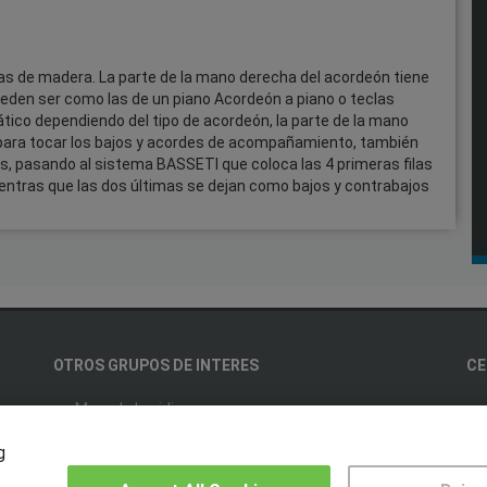
jas de madera. La parte de la mano derecha del acordeón tiene
eden ser como las de un piano Acordeón a piano o teclas
co dependiendo del tipo de acordeón, la parte de la mano
para tocar los bajos y acordes de acompañamiento, también
, pasando al sistema BASSETI que coloca las 4 primeras filas
entras que las dos últimas se dejan como bajos y contrabajos
OTROS GRUPOS DE INTERES
CE
Muro de los idiomas
Hablemos de empleo
g
US
Locos por las becas