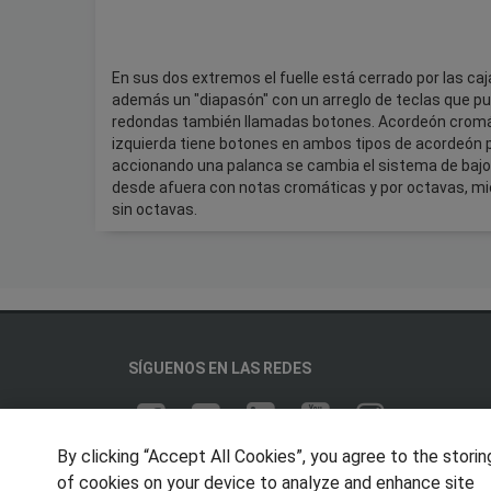
En sus dos extremos el fuelle está cerrado por las ca
además un "diapasón" con un arreglo de teclas que pu
redondas también llamadas botones. Acordeón cromáti
izquierda tiene botones en ambos tipos de acordeón 
accionando una palanca se cambia el sistema de bajos
desde afuera con notas cromáticas y por octavas, mi
sin octavas.
SÍGUENOS EN LAS REDES
By clicking “Accept All Cookies”, you agree to the storin
of cookies on your device to analyze and enhance site