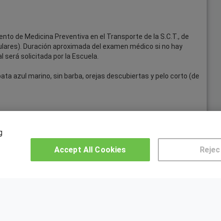
to de Medicina Preventiva en el Transporte de la S.C.T., de
lares). Duración aproximada del examen médico si no hay
l será solicitada por la Escuela.
rbata azul marino, sin barba, orejas descubiertas y pelo corto (de
g
Accept All Cookies
Rejec
OTROS GRUPOS DE INTERES
CE
Muro de los idiomas
Hablemos de empleo