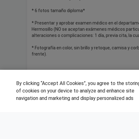
* 6 fotos tamaño diploma*
* Presentar y aprobar examen médico en el departamen
Hermosillo (NO se aceptan exámenes médicos particu
alteraciones o complicaciones: 1 día, previa cita, la cua
* Fotografía en color, sin brillo y retoque, camisa y co
frente).
Lugar:
Hermosillo, Sonora, Mexico
By clicking “Accept All Cookies”, you agree to the storin
of cookies on your device to analyze and enhance site
navigation and marketing and display personalized ads
SÍGUENOS EN LAS REDES