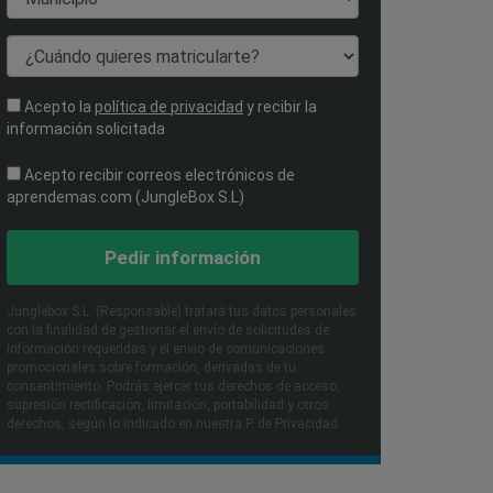
¿Cuándo quieres matricularte?
Acepto la
política de privacidad
y recibir la
información solicitada
Acepto recibir correos electrónicos de
aprendemas.com (JungleBox S.L)
Pedir información
Junglebox S.L. (Responsable) tratará tus datos personales
con la finalidad de gestionar el envío de solicitudes de
información requeridas y el envío de comunicaciones
promocionales sobre formación, derivadas de tu
consentimiento. Podrás ejercer tus derechos de acceso,
supresión rectificación, limitación, portabilidad y otros
derechos, según lo indicado en nuestra P. de Privacidad​