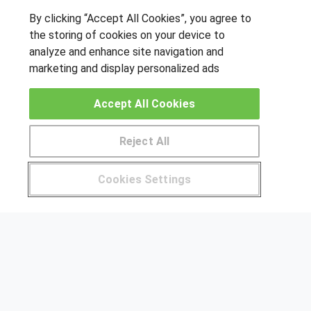
By clicking “Accept All Cookies”, you agree to
the storing of cookies on your device to
SÍGUENOS EN LAS REDES
analyze and enhance site navigation and
marketing and display personalized ads
OTROS GRUPOS DE INTERES
Accept All Cookies
Muro de los idiomas
Reject All
Hablemos de empleo
Locos por las becas
Cookies Settings
Pide más información al centro
CENTROS DE FORMACIÓN
Publicar cursos
USUARIOS
Aviso legal