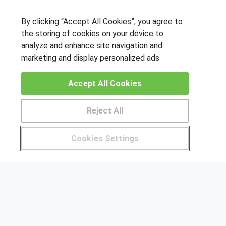
By clicking “Accept All Cookies”, you agree to
the storing of cookies on your device to
OTROS GRUPOS DE INTERES
analyze and enhance site navigation and
marketing and display personalized ads
Muro de los idiomas
Hablemos de empleo
Accept All Cookies
Locos por las becas
Reject All
CENTROS DE FORMACIÓN
Pide más información al centro
Publicar cursos
Cookies Settings
¿Tienes alguna duda?
900 264 357
USUARIOS
Aviso legal
Canal ético
© Aprendemas.com -
Aviso legal