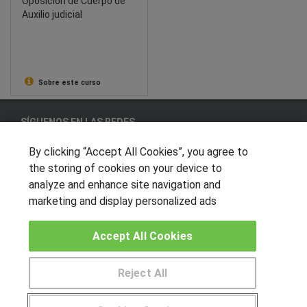
Oposición de Cuerpo de
Auxilio judicial
Sobre este curso
SÍGUENOS EN LAS REDES
By clicking “Accept All Cookies”, you agree to
the storing of cookies on your device to
OTROS GRUPOS DE INTERES
analyze and enhance site navigation and
marketing and display personalized ads
Muro de los idiomas
Hablemos de empleo
Accept All Cookies
Locos por las becas
Reject All
CENTROS DE FORMACIÓN
Pide más información al centro