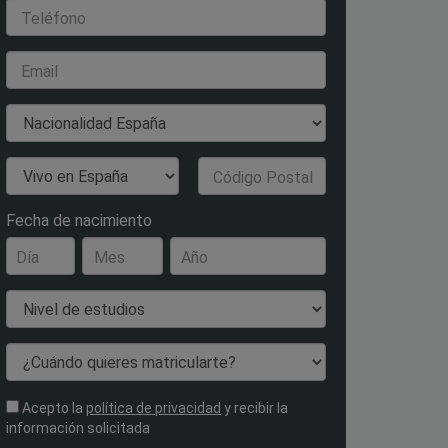
Teléfono
Email
Nacionalidad
País de Residencia
Código Postal
Fecha de nacimiento
Día
Mes
Año
Nivel de estudios
¿Cuándo quieres matricularte?
Acepto la
política de privacidad
y recibir la
información solicitada