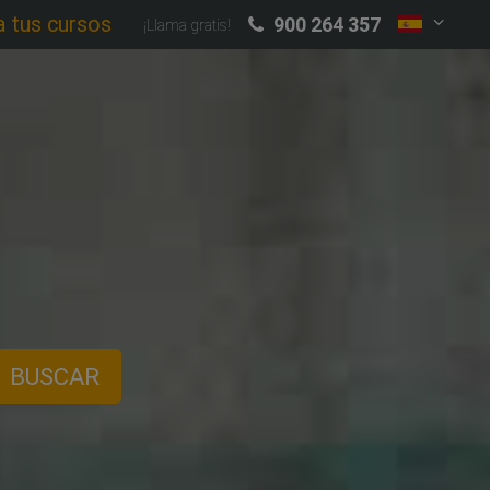
a tus cursos
900 264 357
¡Llama gratis!
BUSCAR