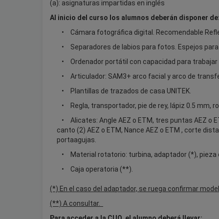
(a): asignaturas impartidas en inglés
Al inicio del curso los alumnos deberán disponer de
Cámara fotográfica digital. Recomendable Refl
Separadores de labios para fotos. Espejos para 
Ordenador portátil con capacidad para trabajar 
Articulador: SAM3+ arco facial y arco de transf
Plantillas de trazados de casa UNITEK.
Regla, transportador, pie de rey, lápiz 0.5 mm, ro
Alicates: Angle AEZ o ETM, tres puntas AEZ o ETM
canto (2) AEZ o ETM, Nance AEZ o ETM , corte distal
portaagujas.
Material rotatorio: turbina, adaptador (*), pie
Caja operatoria (**).
(*) En el caso del adaptador, se ruega confirmar model
(**) A consultar.
Para acceder a la CUO, el alumno deberá llevar: