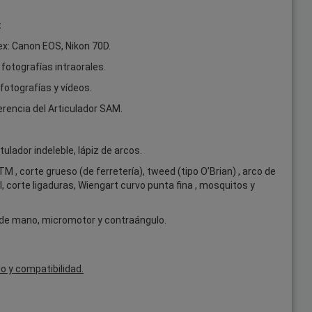
:
ex: Canon EOS, Nikon 70D.
fotografías intraorales.
fotografías y vídeos.
erencia del Articulador SAM.
tulador indeleble, lápiz de arcos.
 , corte grueso (de ferretería), tweed (tipo O’Brian) , arco de
, corte ligaduras, Wiengart curvo punta fina , mosquitos y
za de mano, micromotor y contraángulo.
o y compatibilidad.