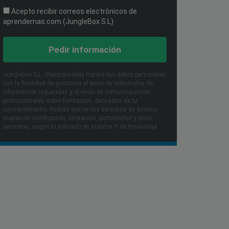
Acepto recibir correos electrónicos de
aprendemas.com (JungleBox S.L)
Pedir información
Junglebox S.L. (Responsable) tratará tus datos personales
con la finalidad de gestionar el envío de solicitudes de
información requeridas y el envío de comunicaciones
promocionales sobre formación, derivadas de tu
consentimiento. Podrás ejercer tus derechos de acceso,
supresión rectificación, limitación, portabilidad y otros
derechos, según lo indicado en nuestra P. de Privacidad​