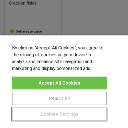
Grado en física
Sobre este curso
By clicking “Accept All Cookies”, you agree to
SÍGUENOS EN LAS REDES
the storing of cookies on your device to
analyze and enhance site navigation and
marketing and display personalized ads
OTROS GRUPOS DE INTERES
Accept All Cookies
Muro de los idiomas
Hablemos de empleo
Reject All
Locos por las becas
Pide más información al centro
Cookies Settings
CENTROS DE FORMACIÓN
¿Tienes alguna duda?
900 264 357