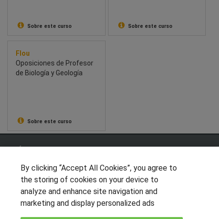
Biomédico
Sobre este curso
Sobre este curso
Flou
Oposiciones de Profesor
de Biología y Geología
Sobre este curso
SÍGUENOS EN LAS REDES
By clicking “Accept All Cookies”, you agree to
the storing of cookies on your device to
analyze and enhance site navigation and
OTROS GRUPOS DE INTERES
marketing and display personalized ads
Muro de los idiomas