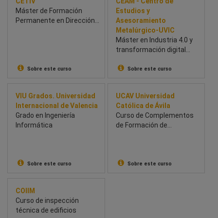
CETIV
CEAM - Centro de
Máster de Formación
Estudios y
Permanente en Dirección
Asesoramiento
de Estaciones de
Metalúrgico-UVIC
Inspección Técnica de
Máster en Industria 4.0 y
Vehículos
transformación digital
(posibilidad de
financiación)
Sobre este curso
Sobre este curso
VIU Grados. Universidad
UCAV Universidad
Internacional de Valencia
Católica de Ávila
Grado en Ingeniería
Curso de Complementos
Informática
de Formación de
Adaptación a Grado en
Ingeniería Mecánica
Sobre este curso
Sobre este curso
COIIM
Curso de inspección
técnica de edificios