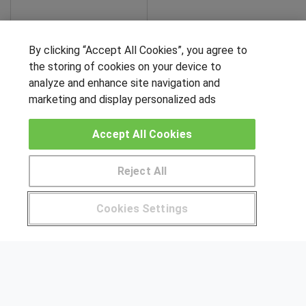
By clicking “Accept All Cookies”, you agree to
Sobre este curso
the storing of cookies on your device to
analyze and enhance site navigation and
SÍGUENOS EN LAS REDES
marketing and display personalized ads
Accept All Cookies
OTROS GRUPOS DE INTERES
Reject All
Muro de los idiomas
Pide más información al centro
Hablemos de empleo
Cookies Settings
Locos por las becas
¿Tienes alguna duda?
900 264 357
CENTROS DE FORMACIÓN
Publicar cursos