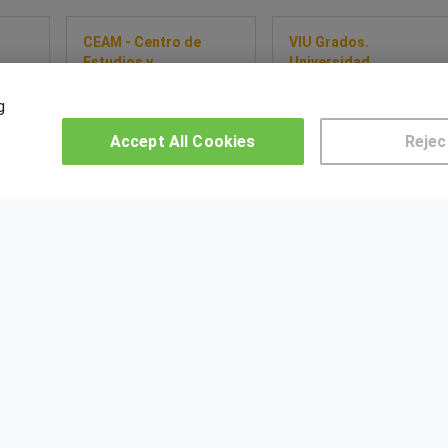
CEAM - Centro de
VIU Grados.
Estudios y
Universidad
Asesoramiento
Internacional de
Metalúrgico-UVIC
Valencia
g
io en
Máster en Industria 4.0 y
Grado en Ingeniería
Accept All Cookies
Rejec
transformación digital
Informática
rial
(posibilidad de
financiación)
so
Sobre este curso
Sobre este curso
OTROS GRUPOS DE INTERES
CE
Muro de los idiomas
Hablemos de empleo
US
Locos por las becas