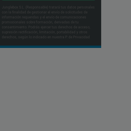
Junglebox S.L. (Responsable) tratará tus datos personales
con la finalidad de gestionar el envío de solicitudes de
información requeridas y el envío de comunicaciones
promocionales sobre formación, derivadas de tu
consentimiento. Podrás ejercer tus derechos de acceso,
supresión rectificación, limitación, portabilidad y otros
derechos, según lo indicado en nuestra P. de Privacidad​