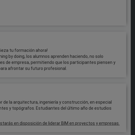
pieza tu formación ahora!
ing by doing, los alumnos aprenden haciendo, no solo
les de empresa, permitiendo que los participantes piensen y
a afrontar su futuro profesional.
 de la arquitectura, ingeniería y construcción, en especial
antes y topógrafos. Estudiantes del último año de estudios
starás en disposición de liderar BIM en proyectos y empresas.