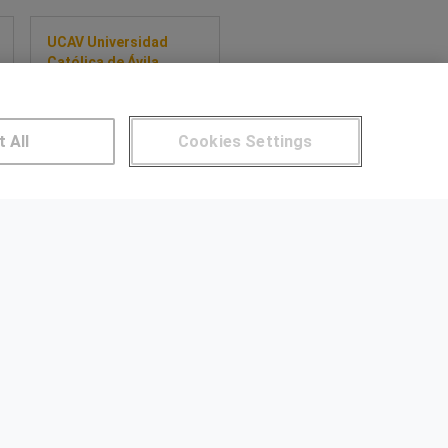
UCAV Universidad
Católica de Ávila
Curso de Complementos
de Formación de
Adaptación a Grado en
t All
Cookies Settings
Ingeniería Mecánica
Sobre este curso
NTROS DE FORMACIÓN
Publicar cursos
UARIOS
Aviso legal
Canal ético