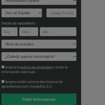
Nacionalidad
País de Residencia
Código Postal
Fecha de nacimiento
Día
Mes
Año
Nivel de estudios
¿Cuándo quieres matricularte?
Acepto la
política de privacidad
y recibir la
información solicitada
Acepto recibir correos electrónicos de
aprendemas.com (JungleBox S.L)
Pedir información