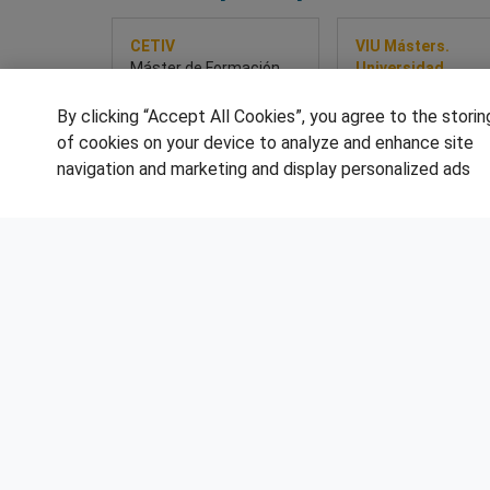
CETIV
VIU Másters.
Máster de Formación
Universidad
Permanente en
Internacional de
Dirección de Estaciones
Valencia
By clicking “Accept All Cookies”, you agree to the storin
de Inspección Técnica
Máster Universitar
of cookies on your device to analyze and enhance site
de Vehículos
Ingeniería en
navigation and marketing and display personalized ads
Organización Indust
Sobre este curso
Sobre este cur
SÍGUENOS EN LAS REDES