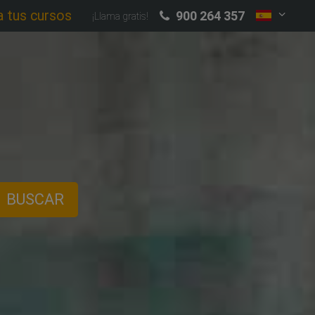
a tus cursos
900 264 357
¡Llama gratis!
BUSCAR