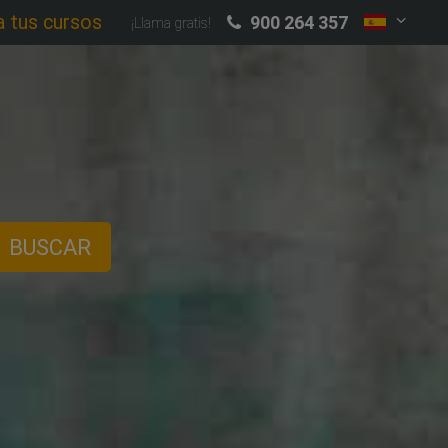
a tus cursos
900 264 357
¡Llama gratis!
BUSCAR