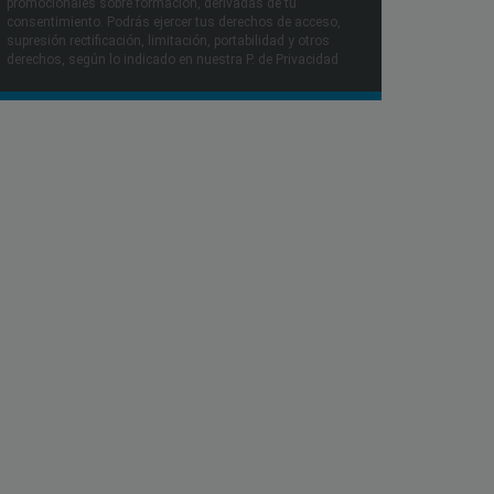
promocionales sobre formación, derivadas de tu
consentimiento. Podrás ejercer tus derechos de acceso,
supresión rectificación, limitación, portabilidad y otros
derechos, según lo indicado en nuestra P. de Privacidad​