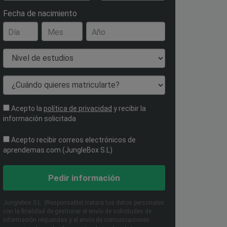
Fecha de nacimiento
Día
Mes
Año
Nivel de estudios
¿Cuándo quieres matricularte?
Acepto la
política de privacidad
y recibir la
información solicitada
Acepto recibir correos electrónicos de
aprendemas.com (JungleBox S.L)
Pedir información
Junglebox S.L. (Responsable) tratará tus datos personales
con la finalidad de gestionar el envío de solicitudes de
información requeridas y el envío de comunicaciones