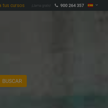
a tus cursos
900 264 357
¡Llama gratis!
BUSCAR