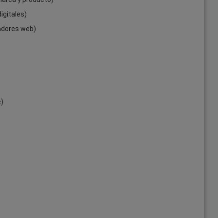
igitales)
adores web)
e
e)