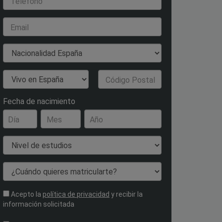
Teléfono
Email
Nacionalidad
País de Residencia
Código Postal
Fecha de nacimiento
Día
Mes
Año
Nivel de estudios
¿Cuándo quieres matricularte?
Acepto la
política de privacidad
y recibir la
información solicitada