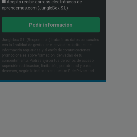
Acepto recibir correos electrónicos de
aprendemas.com (JungleBox S.L)
Pedir información
Junglebox S.L. (Responsable) tratará tus datos personales
con la finalidad de gestionar el envío de solicitudes de
información requeridas y el envío de comunicaciones
promocionales sobre formación, derivadas de tu
consentimiento. Podrás ejercer tus derechos de acceso,
supresión rectificación, limitación, portabilidad y otros
derechos, según lo indicado en nuestra P. de Privacidad​