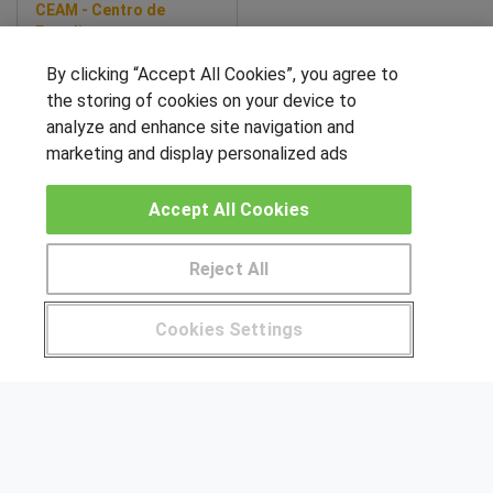
CEAM - Centro de
Estudios y
Asesoramiento
By clicking “Accept All Cookies”, you agree to
Metalúrgico-UVIC
Máster profesional en
the storing of cookies on your device to
transformación industrial:
analyze and enhance site navigation and
innovación, Lean y
marketing and display personalized ads
prácticas en empresas.
Sobre este curso
Accept All Cookies
SÍGUENOS EN LAS REDES
Reject All
Pide más información al centro
OTROS GRUPOS DE INTERES
Cookies Settings
¿Tienes alguna duda?
900 264 357
Muro de los idiomas
Hablemos de empleo
Locos por las becas
CENTROS DE FORMACIÓN