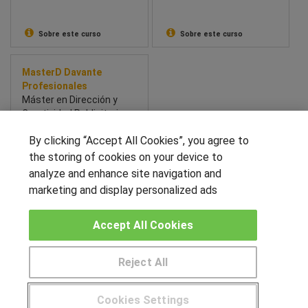
Sobre este curso
Sobre este curso
MasterD Davante
Profesionales
Máster en Dirección y
Creatividad Publicitaria
By clicking “Accept All Cookies”, you agree to
the storing of cookies on your device to
Sobre este curso
analyze and enhance site navigation and
marketing and display personalized ads
SÍGUENOS EN LAS REDES
Accept All Cookies
Reject All
OTROS GRUPOS DE INTERES
Pide más información al centro
Muro de los idiomas
Cookies Settings