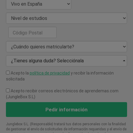
País de Residencia
Nivel de estudios
Código Postal
¿Cuándo quieres matricularte?
¿Tienes alguna duda? Selecciónala
Acepto la
política de privacidad
y recibir la información
solicitada
Acepto recibir correos electrónicos de aprendemas.com
(JungleBox S.L)
Pedir información
Junglebox S.L. (Responsable) tratará tus datos personales con la finalidad
de gestionar el envío de solicitudes de información requeridas y el envío de