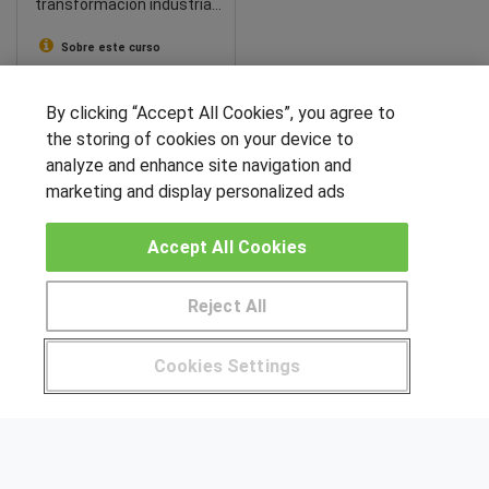
transformación industrial:
innovación, Lean y
prácticas en empresas.
Sobre este curso
SÍGUENOS EN LAS REDES
By clicking “Accept All Cookies”, you agree to
the storing of cookies on your device to
analyze and enhance site navigation and
marketing and display personalized ads
OTROS GRUPOS DE INTERES
Accept All Cookies
Muro de los idiomas
Hablemos de empleo
Reject All
Locos por las becas
Pide más información al centro
Cookies Settings
CENTROS DE FORMACIÓN
¿Tienes alguna duda?
900 264 357
Publicar cursos
USUARIOS