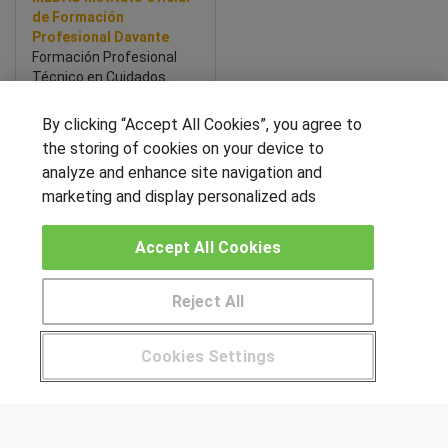
de Formación
Profesional Davante
Formación Profesional
Técnico en Cuidados
Auxiliares de Enfermería
By clicking “Accept All Cookies”, you agree to
Sobre este curso
the storing of cookies on your device to
analyze and enhance site navigation and
SÍGUENOS EN LAS REDES
marketing and display personalized ads
Accept All Cookies
OTROS GRUPOS DE INTERES
Reject All
Muro de los idiomas
Pide más información al centro
Hablemos de empleo
Cookies Settings
Locos por las becas
¿Tienes alguna duda?
900 264 357
CENTROS DE FORMACIÓN