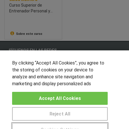
Curso Superior de
Entrenador Personal y
Monitor de Pilates
Sobre este curso
SÍGUENOS EN LAS REDES
By clicking “Accept All Cookies”, you agree to
the storing of cookies on your device to
OTROS GRUPOS DE INTERES
analyze and enhance site navigation and
marketing and display personalized ads
Muro de los idiomas
Hablemos de empleo
Accept All Cookies
Locos por las becas
Reject All
CENTROS DE FORMACIÓN
Pide más información al centro