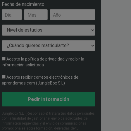
Fecha de nacimiento
Día
Mes
Año
Nivel de estudios
¿Cuándo quieres matricularte?
Acepto la
política de privacidad
y recibir la
información solicitada
Acepto recibir correos electrónicos de
aprendemas.com (JungleBox S.L)
Pedir información
Junglebox S.L. (Responsable) tratará tus datos personales
con la finalidad de gestionar el envío de solicitudes de
información requeridas y el envío de comunicaciones
promocionales sobre formación, derivadas de tu