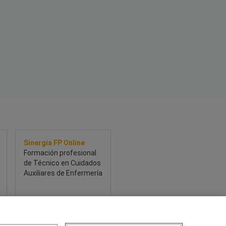
Sinergia FP Online
Formación profesional
de Técnico en Cuidados
Auxiliares de Enfermería
Sobre este curso