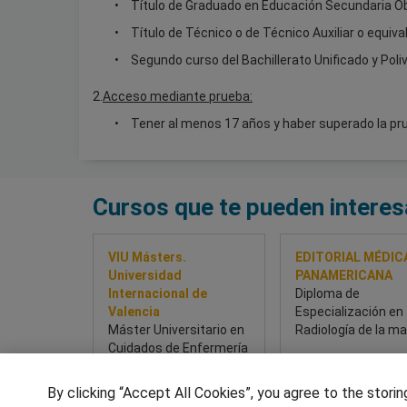
Título de Graduado en Educación Secundaria Obl
Título de Técnico o de Técnico Auxiliar o equi
Segundo curso del Bachillerato Unificado y Poli
2.
Acceso mediante prueba:
Tener al menos 17 años y haber superado la pr
Cursos que te pueden interes
VIU Másters.
EDITORIAL MÉDIC
Universidad
PANAMERICANA
Internacional de
Diploma de
Valencia
Especialización en
Máster Universitario en
Radiología de la 
Cuidados de Enfermería
en Reanimación y
Medicina Intensiva
By clicking “Accept All Cookies”, you agree to the storin
Sobre este curso
Sobre este cur