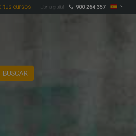
a tus cursos
900 264 357
¡Llama gratis!
BUSCAR