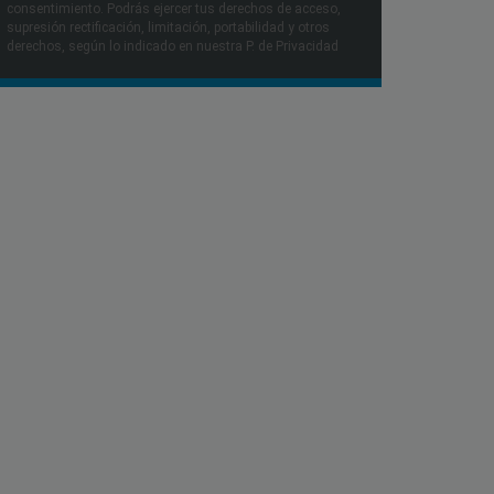
consentimiento. Podrás ejercer tus derechos de acceso,
supresión rectificación, limitación, portabilidad y otros
derechos, según lo indicado en nuestra P. de Privacidad​