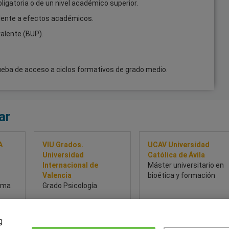
igatoria o de un nivel académico superior.
valente a efectos académicos.
valente (BUP).
ueba de acceso a ciclos formativos de grado medio.
ar
A
VIU Grados.
UCAV Universidad
Universidad
Católica de Ávila
Internacional de
Máster universitario en
Valencia
bioética y formación
mama
Grado Psicología
g
so
Sobre este curso
Sobre este curso